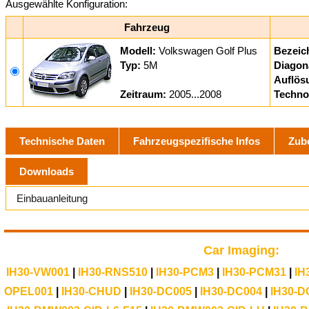
Ausgewählte Konfiguration:
Fahrzeug
Modell:
Volkswagen Golf Plus
Bezeic
Typ:
5M
Diagon
Auflös
Zeitraum:
2005...2008
Techno
Technische Daten
Fahrzeugspezifische Infos
Zub
Downloads
Einbauanleitung
Car Imaging:
IH30-VW001
|
IH30-RNS510
|
IH30-PCM3
|
IH30-PCM31
|
IH
OPEL001
|
IH30-CHUD
|
IH30-DC005
|
IH30-DC004
|
IH30-D