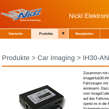
Nickl Elektro
▾
Startseite
Produkte
Neuigkeiten
Produkte
>
Car Imaging
>
IH30-A
Zusammen mit d
ImageHub30-ANA
Fahrzeugen mit 
ansteuern. Daz
vom ImageCutter
auf das Fahrzeu
speist es in die
Sicherheitsgrün