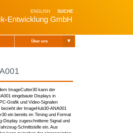
ENGLISH
SUCHE
nik-Entwicklung GmbH
▾
Über uns
NA001
em ImageCutter30 kann der
001 eingebaute Displays in
PC-Grafik und Video-Signalen
u bezieht der ImageHub30-ANA001
30 ein bereits im Timing und Format
g-Display zugeschnittene Signal und
Fahrzeug-Schnittstelle ein. Aus