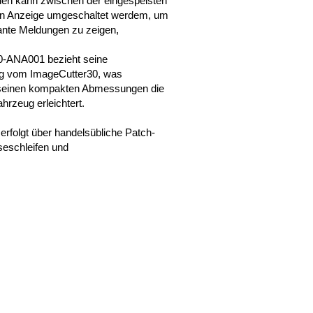
den kann zwischen der eingespeisten
len Anzeige umgeschaltet werdem, um
vante Meldungen zu zeigen,
-ANA001 bezieht seine
g vom ImageCutter30, was
einen kompakten Abmessungen die
ahrzeug erleichtert.
folgt über handelsübliche Patch-
seschleifen und