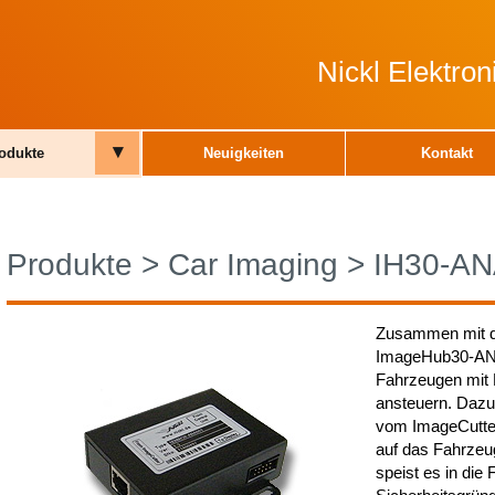
Nickl Elektro
▾
odukte
Neuigkeiten
Kontakt
Produkte
>
Car Imaging
>
IH30-A
Zusammen mit d
ImageHub30-ANA
Fahrzeugen mit 
ansteuern. Daz
vom ImageCutter
auf das Fahrzeu
speist es in die 