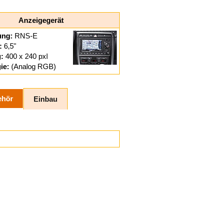
Anzeigegerät
ung:
RNS-E
:
6,5"
:
400 x 240 pxl
ie:
(Analog RGB)
ehör
Einbau