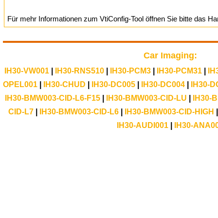
Für mehr Informationen zum VtiConfig-Tool öffnen Sie bitte das H
Car Imaging:
IH30-VW001
|
IH30-RNS510
|
IH30-PCM3
|
IH30-PCM31
|
IH
OPEL001
|
IH30-CHUD
|
IH30-DC005
|
IH30-DC004
|
IH30-D
IH30-BMW003-CID-L6-F15
|
IH30-BMW003-CID-LU
|
IH30-
CID-L7
|
IH30-BMW003-CID-L6
|
IH30-BMW003-CID-HIGH
IH30-AUDI001
|
IH30-ANA0