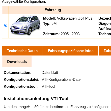
Ausgewählte Konfiguration:
Fahrzeug
Modell:
Volkswagen Golf Plus
Bezeic
Typ:
5M
Diagon
Auflös
Zeitraum:
2005...2008
Techno
Technische Daten
Fahrzeugspezifische Infos
Zub
Downloads
Dokumentation:
Datenblatt
Konfigurationsdatei:
VTI-Konfigurations-Datei
Konfigurationstool:
VTI-Tool
Installationsanleitung VTI-Tool
Um den ImageHub30 für ein bestimmtes Fahrzeug zu konfigurieren,