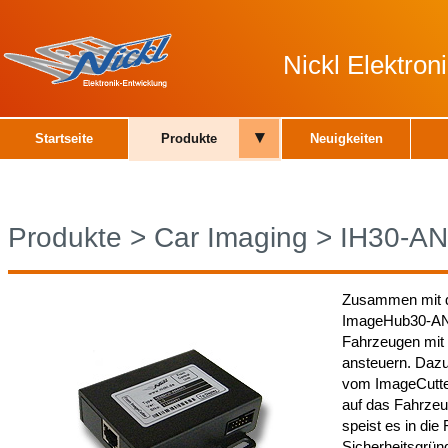
Nickl Elektro
▾
Startseite
Produkte
Neuigkeiten
Produkte
>
Car Imaging
>
IH30-A
Zusammen mit d
ImageHub30-ANA
Fahrzeugen mit 
ansteuern. Daz
vom ImageCutter
auf das Fahrzeu
speist es in die
Sicherheitsgrün