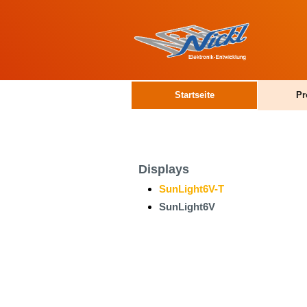
Startseite
Pr
Displays
SunLight6V-T
SunLight6V