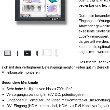
oder DVI(HDMI)-Sig
bedienbar und leicht
Durch die besonder
Eingangsauflösung
Anwender gewählter,
exzellente Skalieru
Lupe"- vergrössert
dargestellt werden
kann für die optimal
abgedimmt werden
Das leichte, sehr k
sich mit den verfügbaren Befestigungsmöglichkeiten gut im Bereich
Mittelkonsole montieren.
Besondere Merkmale
Sehr hohe Helligkeit von bis zu 700cd/m²
Versorgungsspannung 9..36V DC, potentialgetrennt
Eingänge für Computer und Video mit komfortabler Umschaltung
DVI-Eingang (HDMI kompatibel, HDMI-zu-DVI-Kabel verfügbar)