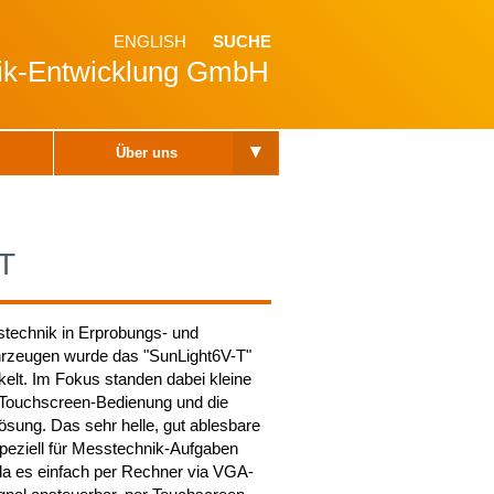
ENGLISH
SUCHE
nik-Entwicklung GmbH
▾
Über uns
T
stechnik in Erprobungs- und
zeugen wurde das "SunLight6V-T"
elt. Im Fokus standen dabei kleine
Touchscreen-Bedienung und die
sung. Das sehr helle, gut ablesbare
speziell für Messtechnik-Aufgaben
 da es einfach per Rechner via VGA-