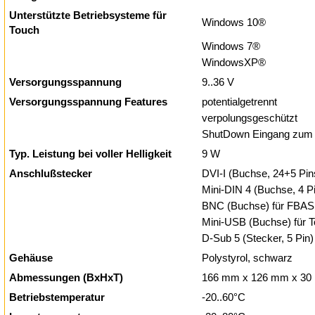
Unterstützte Betriebsysteme für
Windows 10®
Touch
Windows 7®
WindowsXP®
Versorgungsspannung
9..36 V
Versorgungsspannung Features
potentialgetrennt
verpolungsgeschützt
ShutDown Eingang zum A
Typ. Leistung bei voller Helligkeit
9 W
Anschlußstecker
DVI-I (Buchse, 24+5 Pi
Mini-DIN 4 (Buchse, 4 Pi
BNC (Buchse) für FBAS
Mini-USB (Buchse) für 
D-Sub 5 (Stecker, 5 Pin)
Gehäuse
Polystyrol, schwarz
Abmessungen (BxHxT)
166 mm x 126 mm x 3
Betriebstemperatur
-20..60°C