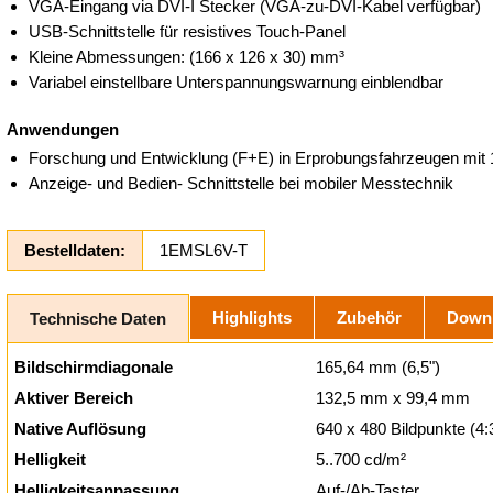
VGA-Eingang via DVI-I Stecker (VGA-zu-DVI-Kabel verfügbar)
USB-Schnittstelle für resistives Touch-Panel
Kleine Abmessungen: (166 x 126 x 30) mm³
Variabel einstellbare Unterspannungswarnung einblendbar
Anwendungen
Forschung und Entwicklung (F+E) in Erprobungsfahrzeugen mit
Anzeige- und Bedien- Schnittstelle bei mobiler Messtechnik
Bestelldaten:
1EMSL6V-T
Highlights
Zubehör
Down
Technische Daten
Bildschirmdiagonale
165,64 mm (6,5")
Aktiver Bereich
132,5 mm x 99,4 mm
Native Auflösung
640 x 480 Bildpunkte (4:
Helligkeit
5..700 cd/m²
Helligkeitsanpassung
Auf-/Ab-Taster