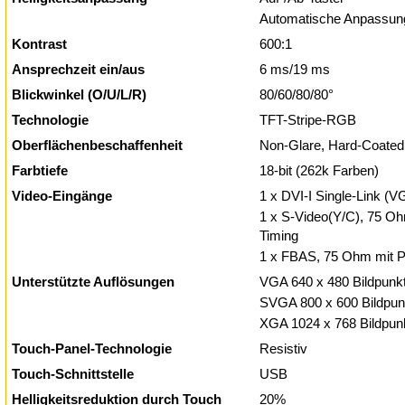
Automatische Anpassung
Kontrast
600:1
Ansprechzeit ein/aus
6 ms/19 ms
Blickwinkel (O/U/L/R)
80/60/80/80°
Technologie
TFT-Stripe-RGB
Oberflächenbeschaffenheit
Non-Glare, Hard-Coated
Farbtiefe
18-bit (262k Farben)
Video-Eingänge
1 x DVI-I Single-Link 
1 x S-Video(Y/C), 75 
Timing
1 x FBAS, 75 Ohm mit
Unterstützte Auflösungen
VGA 640 x 480 Bildpunkt
SVGA 800 x 600 Bildpun
XGA 1024 x 768 Bildpunk
Touch-Panel-Technologie
Resistiv
Touch-Schnittstelle
USB
Helligkeitsreduktion durch Touch
20%