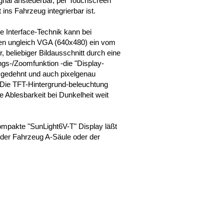
nal ansteuerbar, per Touchscreen
 ins Fahrzeug integrierbar ist.
e Interface-Technik kann bei
en ungleich VGA (640x480) ein vom
 beliebiger Bildausschnitt durch eine
ngs-/Zoomfunktion -die "Display-
, gedehnt und auch pixelgenau
. Die TFT-Hintergrund-beleuchtung
e Ablesbarkeit bei Dunkelheit weit
.
ompakte "SunLight6V-T" Display läßt
 der Fahrzeug A-Säule oder der