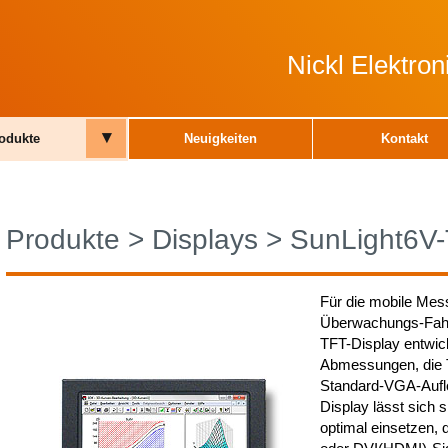
Nickl Elektro
▾
odukte
Neuigkeiten
Kontakt
Produkte
>
Displays
>
SunLight6V-
Für die mobile Mes
Überwachungs-Fahr
TFT-Display entwick
Abmessungen, die 
Standard-VGA-Auflö
Display lässt sich 
optimal einsetzen,