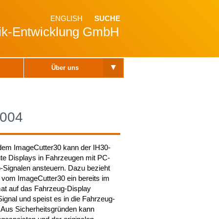
ENGLISH
SUCHE
nik-Entwicklung GmbH
▾
Über uns
004
em ImageCutter30 kann der IH30-
e Displays in Fahrzeugen mit PC-
o-Signalen ansteuern. Dazu bezieht
vom ImageCutter30 ein bereits im
at auf das Fahrzeug-Display
ignal und speist es in die Fahrzeug-
n. Aus Sicherheitsgründen kann