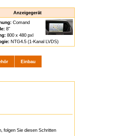
Anzeigegerät
nung:
Comand
le:
8"
ng:
800 x 480 pxl
ogie:
NTG4.5 (1-Kanal LVDS)
ehör
Einbau
 folgen Sie diesen Schritten