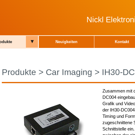
Nickl Elektro
▾
odukte
Neuigkeiten
Kontakt
Produkte
>
Car Imaging
>
IH30-DC
Zusammen mit d
DC004 eingebaut
Grafik und Vide
der IH30-DC004 
Timing und Form
zugeschnittene S
Schnittstelle ei