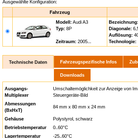
Ausgewählte Konfiguration:
Fahrzeug
Modell:
Audi A3
Bezeichnung
Typ:
8P
Diagonale:
6,
Auflösung:
4
Zeitraum:
2005...
Technologie:
Fahrzeugspezifische Infos
Zub
Technische Daten
Downloads
Ausgangs-
Umschaltemöglichkeit zur Anzeige von Im
Multiplexer
Steuergeräte-Bild
Abmessungen
84 mm x 80 mm x 24 mm
(BxHxT)
Gehäuse
Polystyrol, schwarz
Betriebstemperatur
0..60°C
Lagertemperatur
-25..60°C