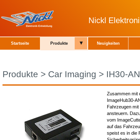
Nickl Elektro
▾
Startseite
Produkte
Neuigkeiten
Produkte
>
Car Imaging
>
IH30-A
Zusammen mit d
ImageHub30-ANA
Fahrzeugen mit 
ansteuern. Daz
vom ImageCutter
auf das Fahrzeu
speist es in die
Sicherheitsgrün