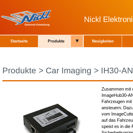
Nickl Elektro
▾
Startseite
Produkte
Neuigkeiten
Produkte
>
Car Imaging
>
IH30-A
Zusammen mit d
ImageHub30-ANA
Fahrzeugen mit 
ansteuern. Daz
vom ImageCutter
auf das Fahrzeu
speist es in die
Sicherheitsgrün