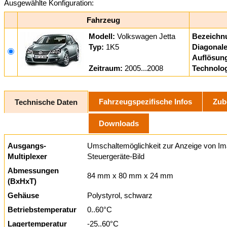
Ausgewählte Konfiguration:
Fahrzeug
Modell:
Volkswagen Jetta
Bezeichn
Typ:
1K5
Diagonale
Auflösun
Zeitraum:
2005...2008
Technolog
Fahrzeugspezifische Infos
Zub
Technische Daten
Downloads
Ausgangs-
Umschaltemöglichkeit zur Anzeige von Im
Multiplexer
Steuergeräte-Bild
Abmessungen
84 mm x 80 mm x 24 mm
(BxHxT)
Gehäuse
Polystyrol, schwarz
Betriebstemperatur
0..60°C
Lagertemperatur
-25..60°C