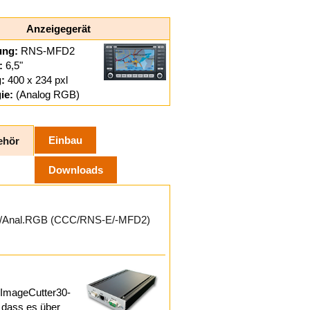
Anzeigegerät
ung:
RNS-MFD2
:
6,5"
:
400 x 234 pxl
ie:
(Analog RGB)
Einbau
ehör
Downloads
S/Anal.RGB (CCC/RNS-E/-MFD2)
r ImageCutter30-
 dass es über