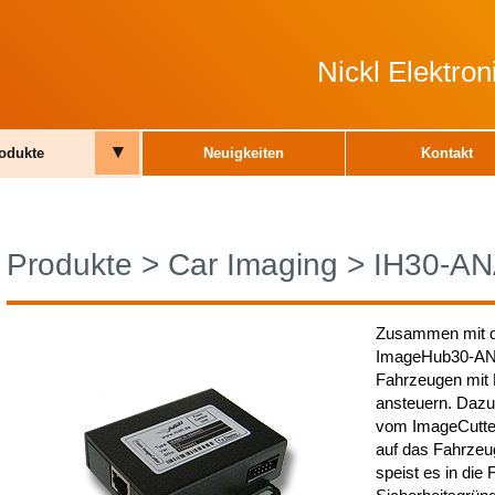
Nickl Elektro
▾
odukte
Neuigkeiten
Kontakt
Produkte
>
Car Imaging
>
IH30-A
Zusammen mit d
ImageHub30-ANA
Fahrzeugen mit 
ansteuern. Daz
vom ImageCutter
auf das Fahrzeu
speist es in die 