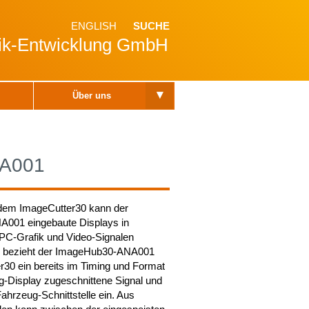
ENGLISH
SUCHE
nik-Entwicklung GmbH
▾
Über uns
NA001
em ImageCutter30 kann der
001 eingebaute Displays in
PC-Grafik und Video-Signalen
u bezieht der ImageHub30-ANA001
30 ein bereits im Timing und Format
g-Display zugeschnittene Signal und
Fahrzeug-Schnittstelle ein. Aus