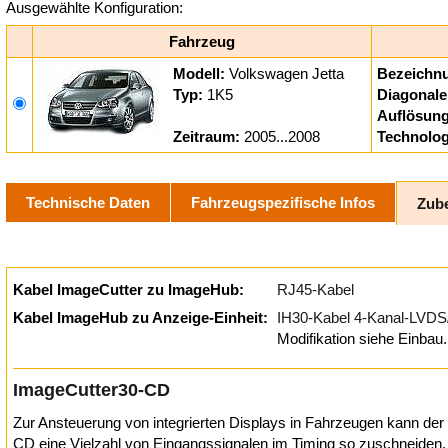
Ausgewählte Konfiguration:
Fahrzeug
Modell:
Volkswagen Jetta
Bezeichn
Typ:
1K5
Diagonale
Auflösung
Zeitraum:
2005...2008
Technolog
Technische Daten
Fahrzeugspezifische Infos
Zub
Kabel ImageCutter zu ImageHub:
RJ45-Kabel
Kabel ImageHub zu Anzeige-Einheit:
IH30-Kabel 4-Kanal-LVD
Modifikation siehe Einbau.
ImageCutter30-CD
Zur Ansteuerung von integrierten Displays in Fahrzeugen kann de
CD eine Vielzahl von Eingangssignalen im Timing so zuschneiden,