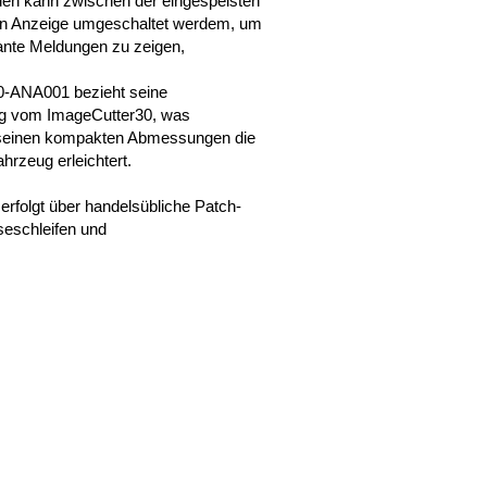
den kann zwischen der eingespeisten
len Anzeige umgeschaltet werdem, um
vante Meldungen zu zeigen,
-ANA001 bezieht seine
g vom ImageCutter30, was
einen kompakten Abmessungen die
ahrzeug erleichtert.
folgt über handelsübliche Patch-
seschleifen und