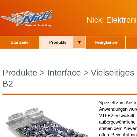
Nickl Elektro
▾
Startseite
Produkte
Neuigkeiten
Produkte
>
Interface
>
Vielseitiges
B2
Speziell zum Anst
Anwendungen wurd
VTI-B2 entwickelt. 
außergewöhnliche 
stehen dem Anwend
offen. Beim Aufba