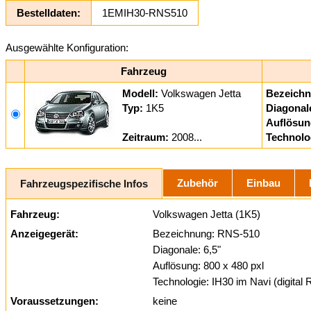
Bestelldaten:
1EMIH30-RNS510
Ausgewählte Konfiguration:
Fahrzeug
Modell:
Volkswagen Jetta
Bezeichn
Typ:
1K5
Diagonal
Auflösun
Zeitraum:
2008...
Technolo
Zubehör
Einbau
Fahrzeugspezifische Infos
Fahrzeug:
Volkswagen Jetta (1K5)
Anzeigegerät:
Bezeichnung: RNS-510
Diagonale: 6,5"
Auflösung: 800 x 480 pxl
Technologie: IH30 im Navi (digital
Voraussetzungen:
keine