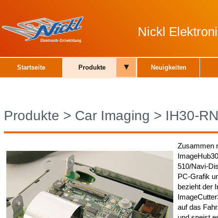
Nickl Elektro
▾
Startseite
Produkte
Neuigkeiten
Produkte
>
Car Imaging
>
IH30-R
Zusammen mi
ImageHub30-
510/Navi-Di
PC-Grafik u
bezieht de
ImageCutter3
auf das Fahr
und speist es