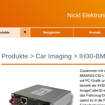
Nickl Elektro
▾
odukte
Neuigkeiten
Kontakt
Produkte
>
Car Imaging
>
IH30-B
Zusammen mit d
BMW003-CID-L7 
mit PC-Grafik u
bezieht der IH
ImageCutter30 e
das Fahrzeug-Di
speist es in die 