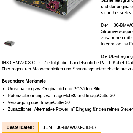
Sicherheitsgrün
und der origina
sicherheitsrele
Der IH30-BMW00
Stromversorgun
zusammen mit s
Integration ins F
Die Übertragung
IH30-BMW003-CID-L7 erfolgt über handelsübliche Patch-Kabel. Dab
übertragen, um Masseschleifen und Spannungsunterschiede auszug
Besondere Merkmale
Umschaltung zw. Originalbild und PC/Video-Bild
Potenzialtrennung zw. ImageHub30 und ImageCutter30
Versorgung über ImageCutter30
Zusätzlicher "Alternative Power In" Eingang für den reinen Steu
Bestelldaten:
1EMIH30-BMW003-CID-L7