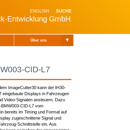
ENGLISH
SUCHE
nik-Entwicklung GmbH
▾
Über uns
MW003-CID-L7
em ImageCutter30 kann der IH30-
eingebaute Displays in Fahrzeugen
nd Video-Signalen ansteuern. Dazu
30-BMW003-CID-L7 vom
in bereits im Timing und Format auf
splay zugeschnittene Signal und
Fahrzeug-Schnittstelle ein. Aus