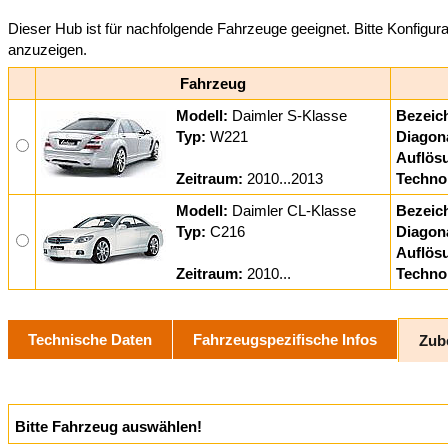
Dieser Hub ist für nachfolgende Fahrzeuge geeignet. Bitte Konfigur
anzuzeigen.
Fahrzeug
Modell:
Daimler S-Klasse
Bezeic
Typ:
W221
Diagon
Auflös
Zeitraum:
2010...2013
Techno
Modell:
Daimler CL-Klasse
Bezeic
Typ:
C216
Diagon
Auflös
Zeitraum:
2010...
Techno
Technische Daten
Fahrzeugspezifische Infos
Zub
Bitte Fahrzeug auswählen!