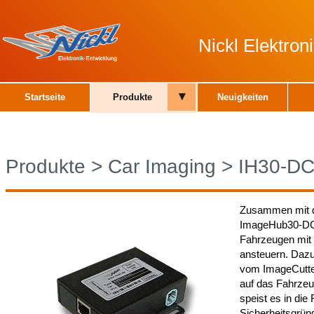
Nickl Elektro
▾
Startseite
Produkte
Neuigkeiten
Produkte
>
Car Imaging
>
IH30-D
Zusammen mit d
ImageHub30-DC0
Fahrzeugen mit 
ansteuern. Daz
vom ImageCutter
auf das Fahrzeu
speist es in die
Sicherheitsgrün