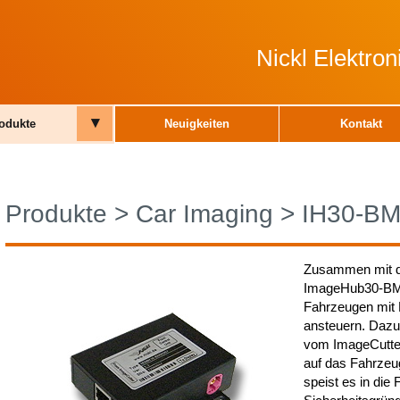
Nickl Elektro
▾
odukte
Neuigkeiten
Kontakt
Produkte
>
Car Imaging
>
IH30-B
Zusammen mit d
ImageHub30-BMW
Fahrzeugen mit 
ansteuern. Daz
vom ImageCutter
auf das Fahrzeu
speist es in die 