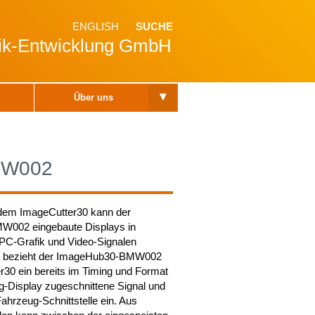
ENGLISH
SUCHE
nik-Entwicklung GmbH
▾
Über uns
MW002
em ImageCutter30 kann der
002 eingebaute Displays in
PC-Grafik und Video-Signalen
u bezieht der ImageHub30-BMW002
30 ein bereits im Timing und Format
g-Display zugeschnittene Signal und
Fahrzeug-Schnittstelle ein. Aus