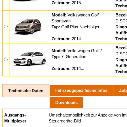
Zeitraum:
2015...
Techn
Modell:
Volkswagen Golf
Bezei
Sportsvan
DISC
Typ:
Golf Plus Nachfolger
Diago
Auflö
Zeitraum:
2014...
Techn
Bezei
Modell:
Volkswagen Golf 7
DISC
Typ:
7. Generation
Diago
Auflö
Zeitraum:
2014...
Techn
Fahrzeugspezifische Infos
Zub
Technische Daten
Downloads
Ausgangs-
Umschaltemöglichkeit zur Anzeige von Im
Multiplexer
Steuergeräte-Bild