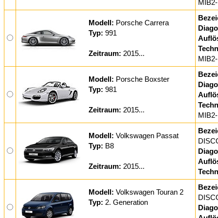
MIB2-
Bezei
Modell:
Porsche Carrera
Diago
Typ:
991
Auflö
Techn
Zeitraum:
2015...
MIB2-
Bezei
Modell:
Porsche Boxster
Diago
Typ:
981
Auflö
Techn
Zeitraum:
2015...
MIB2-
Bezei
Modell:
Volkswagen Passat
DISC
Typ:
B8
Diago
Auflö
Zeitraum:
2015...
Techn
Bezei
Modell:
Volkswagen Touran 2
DISC
Typ:
2. Generation
Diago
Auflö