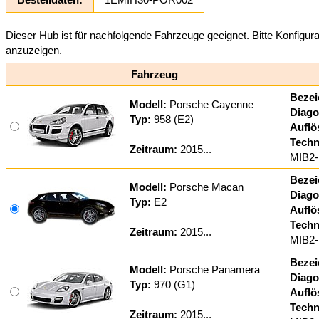
Dieser Hub ist für nachfolgende Fahrzeuge geeignet. Bitte Konfigur
anzuzeigen.
Fahrzeug
Bezei
Modell:
Porsche Cayenne
Diago
Typ:
958 (E2)
Auflö
Techn
Zeitraum:
2015...
MIB2-
Bezei
Modell:
Porsche Macan
Diago
Typ:
E2
Auflö
Techn
Zeitraum:
2015...
MIB2-
Bezei
Modell:
Porsche Panamera
Diago
Typ:
970 (G1)
Auflö
Techn
Zeitraum:
2015...