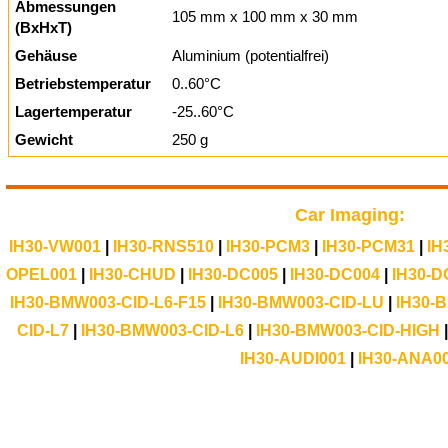
Abmessungen
105 mm x 100 mm x 30 mm
(BxHxT)
Gehäuse
Aluminium (potentialfrei)
Betriebstemperatur
0..60°C
Lagertemperatur
-25..60°C
Gewicht
250 g
Car Imaging:
IH30-VW001
|
IH30-RNS510
|
IH30-PCM3
|
IH30-PCM31
|
IH
OPEL001
|
IH30-CHUD
|
IH30-DC005
|
IH30-DC004
|
IH30-D
IH30-BMW003-CID-L6-F15
|
IH30-BMW003-CID-LU
|
IH30-
CID-L7
|
IH30-BMW003-CID-L6
|
IH30-BMW003-CID-HIGH
IH30-AUDI001
|
IH30-ANA0