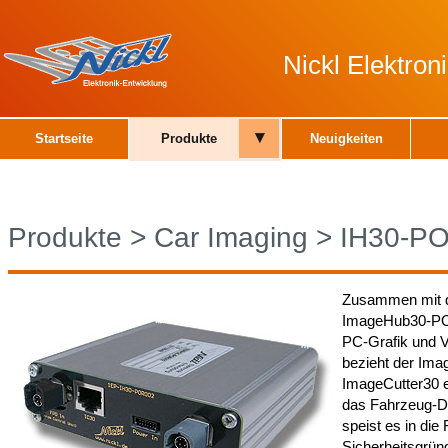
Nickl Elektro
▾
Startseite
Produkte
Neuigkeiten
Produkte
>
Car Imaging
>
IH30-P
Zusammen mit d
ImageHub30-POR
PC-Grafik und V
bezieht der I
ImageCutter30 e
das Fahrzeug-Di
speist es in die
Sicherheitsgrün