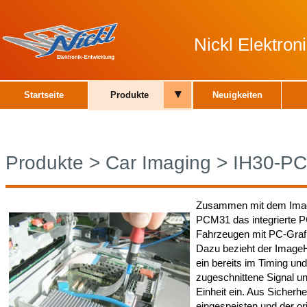
Nickl Elektro
▾
Startseite
Produkte
Neuigkeiten
Produkte
>
Car Imaging
>
IH30-P
Zusammen mit dem Imag
PCM31 das integrierte P
Fahrzeugen mit PC-Grafi
Dazu bezieht der Imag
ein bereits im Timing u
zugeschnittene Signal und
Einheit ein. Aus Sicherh
eingespeisten und der or