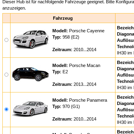
Dieser Hub ist für nachfolgende Fahrzeuge geeignet. Bitte Konfigur
anzuzeigen.
Fahrzeug
Bezeich
Modell:
Porsche Cayenne
Diagona
Typ:
958 (E2)
Auflösu
Technol
Zeitraum:
2010...2014
IH30 im 
Bezeich
Modell:
Porsche Macan
Diagona
Typ:
E2
Auflösu
Technol
Zeitraum:
2013...2014
IH30 im 
Bezeich
Modell:
Porsche Panamera
Diagona
Typ:
970 (G1)
Auflösu
Technol
Zeitraum:
2010...2014
IH30 im 
Bezeich