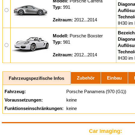
Modell:
Porsche Carrera
Diagona
Typ:
991
Auflösu
Technol
Zeitraum:
2012...2014
IH30 im 
Bezeich
Modell:
Porsche Boxster
Diagona
Typ:
981
Auflösu
Technol
Zeitraum:
2012...2014
IH30 im 
Zubehör
Einbau
Fahrzeugspezifische Infos
Fahrzeug:
Porsche Panamera (970 (G1))
Voraussetzungen:
keine
Funktionseinschränkungen:
keine
Car Imaging: