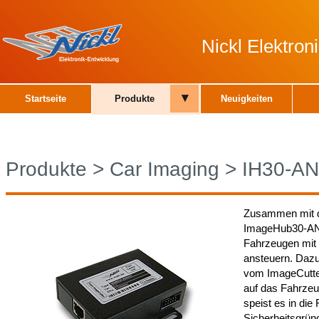
Nickl Elektro
▾
Startseite
Produkte
Neuigkeiten
Produkte
>
Car Imaging
>
IH30-A
Zusammen mit d
ImageHub30-ANA
Fahrzeugen mit 
ansteuern. Daz
vom ImageCutter
auf das Fahrzeu
speist es in die
Sicherheitsgrün