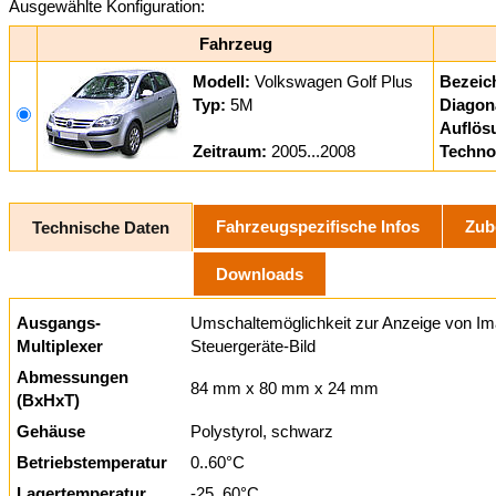
Ausgewählte Konfiguration:
Fahrzeug
Modell:
Volkswagen Golf Plus
Bezeic
Typ:
5M
Diagon
Auflös
Zeitraum:
2005...2008
Techno
Fahrzeugspezifische Infos
Zub
Technische Daten
Downloads
Ausgangs-
Umschaltemöglichkeit zur Anzeige von Im
Multiplexer
Steuergeräte-Bild
Abmessungen
84 mm x 80 mm x 24 mm
(BxHxT)
Gehäuse
Polystyrol, schwarz
Betriebstemperatur
0..60°C
Lagertemperatur
-25..60°C