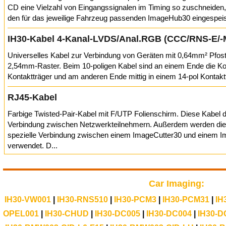
CD eine Vielzahl von Eingangssignalen im Timing so zuschneiden,
den für das jeweilige Fahrzeug passenden ImageHub30 eingespeis
IH30-Kabel 4-Kanal-LVDS/Anal.RGB (CCC/RNS-E/
Universelles Kabel zur Verbindung von Geräten mit 0,64mm² Pfos
2,54mm-Raster. Beim 10-poligen Kabel sind an einem Ende die Kon
Kontaktträger und am anderen Ende mittig in einem 14-pol Kontaktt
RJ45-Kabel
Farbige Twisted-Pair-Kabel mit F/UTP Folienschirm. Diese Kabel 
Verbindung zwischen Netzwerkteilnehmern. Außerdem werden dies
spezielle Verbindung zwischen einem ImageCutter30 und einem 
verwendet. D...
Car Imaging:
IH30-VW001
|
IH30-RNS510
|
IH30-PCM3
|
IH30-PCM31
|
IH
OPEL001
|
IH30-CHUD
|
IH30-DC005
|
IH30-DC004
|
IH30-D