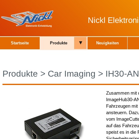
Nickl Elektro
▾
Startseite
Produkte
Neuigkeiten
Produkte
>
Car Imaging
>
IH30-A
Zusammen mit d
ImageHub30-ANA
Fahrzeugen mit 
ansteuern. Daz
vom ImageCutter
auf das Fahrzeu
speist es in die
Sicherheitsgrün