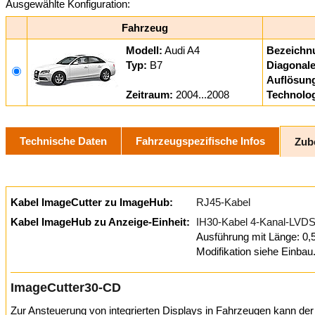
Ausgewählte Konfiguration:
Fahrzeug
Modell:
Audi A4
Bezeichn
Typ:
B7
Diagonale
Auflösun
Zeitraum:
2004...2008
Technolog
Technische Daten
Fahrzeugspezifische Infos
Zub
Kabel ImageCutter zu ImageHub:
RJ45-Kabel
Kabel ImageHub zu Anzeige-Einheit:
IH30-Kabel 4-Kanal-LV
Ausführung mit Länge: 0,
Modifikation siehe Einbau
ImageCutter30-CD
Zur Ansteuerung von integrierten Displays in Fahrzeugen kann de