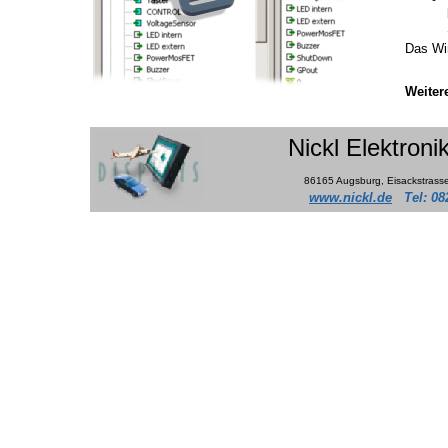
Das Wi
Weiter
Nickl Elektron
86165 Augsburg, Eisackstrass
www.nickl.de
Tel: 08