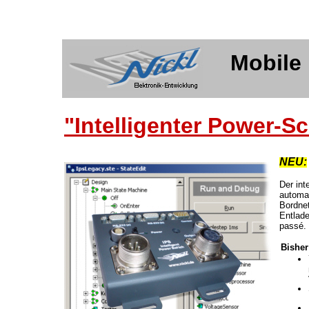
Mobile
"Intelligenter Power-S
NEU:
Der int
automa
Bordne
Entlade
passé
.
Bisher